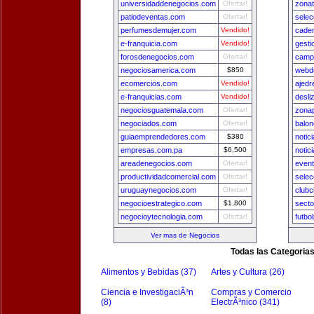
universidaddenegocios.com
Ofertar!
zona
patiodeventas.com
Ofertar!
selec
perfumesdemujer.com
Vendido!
cade
e-franquicia.com
Vendido!
gest
forosdenegocios.com
Ofertar!
camp
negociosamerica.com
$850
webde
ecomercios.com
Vendido!
ajedr
e-franquicias.com
Vendido!
desli
negociosguatemala.com
Ofertar!
zona
negociados.com
Ofertar!
balon
guiaemprendedores.com
$380
notic
empresas.com.pa
$6,500
notic
areadenegocios.com
Ofertar!
even
productividadcomercial.com
Ofertar!
sele
uruguaynegocios.com
Ofertar!
clubc
negocioestrategico.com
$1,800
secto
negocioytecnologia.com
Ofertar!
futbo
Ver mas de Negocios
Todas las Categoria
Alimentos y Bebidas (37)
Artes y Cultura (26)
Ciencia e InvestigaciÃ³n
Compras y Comercio
(8)
ElectrÃ³nico (341)