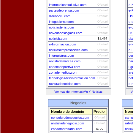
informacionexclusiva.com
Ofertar!
e-
partesdeprensa.com
Ofertar!
e-
diarioperu.com
Ofertar!
US
infogobierno.com
Ofertar!
e-
noticiastenis.com
Ofertar!
e-
novedadeslegales.com
Ofertar!
ur
noticlub.com
$1,497
cl
e-Informacion.com
Ofertar!
e-
noticiasempresariales.com
Ofertar!
e-
inforegistros.com
Ofertar!
de
revistademarcas.com
Ofertar!
ba
cadenadeportiva.com
Ofertar!
i-
zonademedios.com
Ofertar!
ar
tecnologiasdelainformacion.com
Ofertar!
ho
revistadenoticias.com
Ofertar!
e-
Ver mas de InformaciÃ³n Y Noticias
V
Negocios
Nombre de dominio
Precio
Nomb
consejerodenegocios.com
Ofertar!
camp
analistadenegocio.com
Ofertar!
rally
zonaempresarial.com
$790
notic