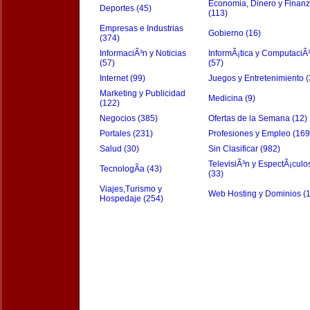
Economia, Dinero y Finan
Deportes (45)
(113)
Empresas e Industrias
Gobierno (16)
(374)
InformaciÃ³n y Noticias
InformÃ¡tica y ComputaciÃ
(57)
(57)
Internet (99)
Juegos y Entretenimiento (
Marketing y Publicidad
Medicina (9)
(122)
Negocios (385)
Ofertas de la Semana (12)
Portales (231)
Profesiones y Empleo (169
Salud (30)
Sin Clasificar (982)
TelevisiÃ³n y EspectÃ¡culo
TecnologÃ­a (43)
(33)
Viajes,Turismo y
Web Hosting y Dominios (
Hospedaje (254)