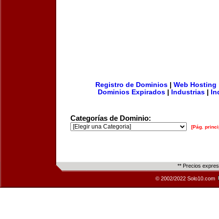
Registro de Dominios
|
Web Hosting
Dominios Expirados
|
Industrias
|
In
Categorías de Dominio:
[Pág. princi
** Precios expre
© 2002/2022 Solo10.com