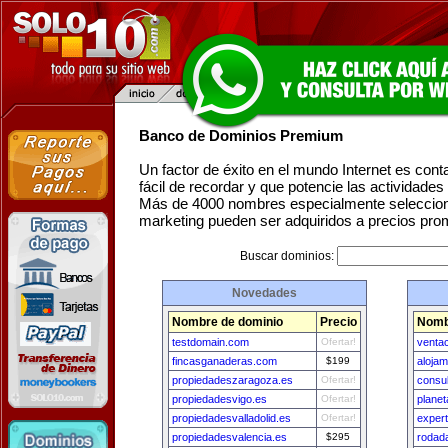
Banco de Dominios Premium
Un factor de éxito en el mundo Internet es con
fácil de recordar y que potencie las actividade
Más de 4000 nombres especialmente seleccion
marketing pueden ser adquiridos a precios pro
Buscar dominios:
Novedades
Nombre de dominio
Precio
Nomb
testdomain.com
Ofertar!
venta
fincasganaderas.com
$199
aloja
propiedadeszaragoza.es
Ofertar!
consu
propiedadesvigo.es
Ofertar!
plane
propiedadesvalladolid.es
Ofertar!
exper
propiedadesvalencia.es
$295
rodad