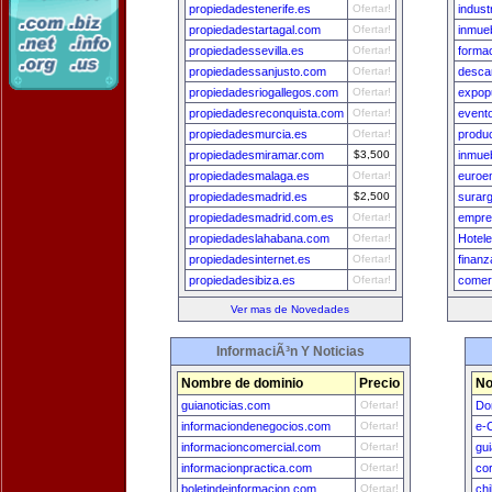
propiedadestenerife.es
Ofertar!
indust
propiedadestartagal.com
Ofertar!
inmue
propiedadessevilla.es
Ofertar!
formac
propiedadessanjusto.com
Ofertar!
desca
propiedadesriogallegos.com
Ofertar!
expop
propiedadesreconquista.com
Ofertar!
event
propiedadesmurcia.es
Ofertar!
produ
propiedadesmiramar.com
$3,500
inmue
propiedadesmalaga.es
Ofertar!
euroe
propiedadesmadrid.es
$2,500
surar
propiedadesmadrid.com.es
Ofertar!
empre
propiedadeslahabana.com
Ofertar!
Hotel
propiedadesinternet.es
Ofertar!
finan
propiedadesibiza.es
Ofertar!
comerc
Ver mas de Novedades
InformaciÃ³n Y Noticias
Nombre de dominio
Precio
No
guianoticias.com
Ofertar!
Do
informaciondenegocios.com
Ofertar!
e-
informacioncomercial.com
Ofertar!
gu
informacionpractica.com
Ofertar!
co
boletindeinformacion.com
Ofertar!
ch