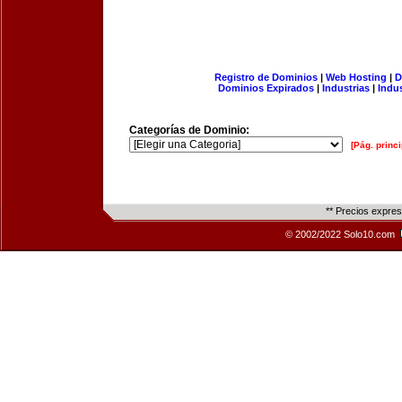
Registro de Dominios
|
Web Hosting
|
D
Dominios Expirados
|
Industrias
|
Indu
Categorías de Dominio:
[Pág. princi
** Precios expre
© 2002/2022 Solo10.com