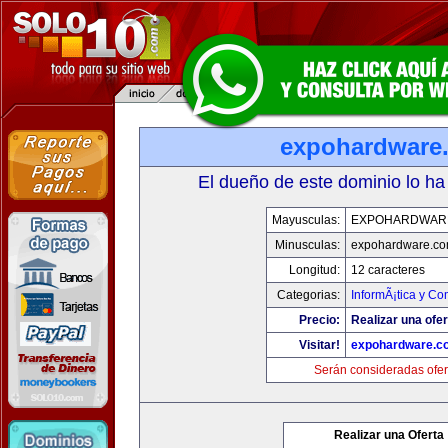
expohardware
El dueño de este dominio lo ha
Mayusculas:
EXPOHARDWAR
Minusculas:
expohardware.c
Longitud:
12 caracteres
Categorias:
InformÃ¡tica y C
Precio:
Realizar una ofer
Visitar!
expohardware.c
Serán consideradas ofer
Realizar una Oferta