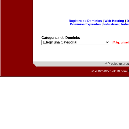
Registro de Dominios
|
Web Hosting
|
D
Dominios Expirados
|
Industrias
|
Indu
Categorías de Dominio:
[Pág. princi
** Precios expre
© 2002/2022 Solo10.com