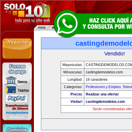
castingdemodel
Vendido!
Mayusculas:
CASTINGDEMODELOS.CO
Minusculas:
castingdemodelos.com
Longitud:
16 caracteres
Categorias:
Profesiones y Empleo
,
Telev
Precio:
Realizar una oferta!
Visitar!
castingdemodelos.com
Serán consideradas ofer