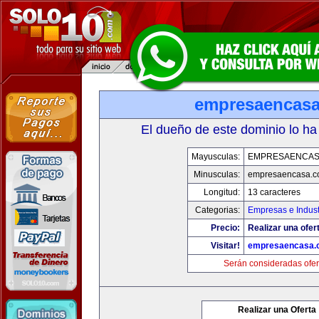
empresaencas
El dueño de este dominio lo ha
Mayusculas:
EMPRESAENCAS
Minusculas:
empresaencasa.
Longitud:
13 caracteres
Categorias:
Empresas e Indust
Precio:
Realizar una ofer
Visitar!
empresaencasa.
Serán consideradas ofer
Realizar una Oferta