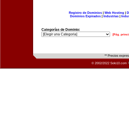
Registro de Dominios
|
Web Hosting
|
D
Dominios Expirados
|
Industrias
|
Indu
Categorías de Dominio:
[Pág. princi
** Precios expre
© 2002/2022 Solo10.com