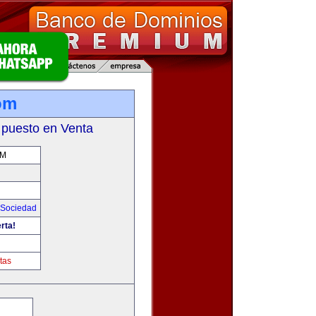
om
 puesto en Venta
OM
Sociedad
rta!
tas