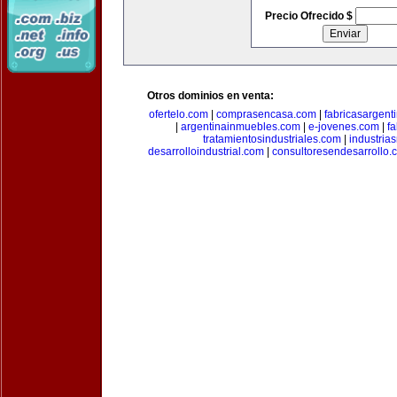
Precio Ofrecido $
Otros dominios en venta:
ofertelo.com
|
comprasencasa.com
|
fabricasargent
|
argentinainmuebles.com
|
e-jovenes.com
|
fa
tratamientosindustriales.com
|
industria
desarrolloindustrial.com
|
consultoresendesarrollo.