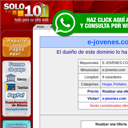
e-jovenes.c
El dueño de este dominio lo ha
Mayusculas:
E-JOVENES.C
Minusculas:
e-jovenes.com
Longitud:
9 caracteres
Categorias:
Hogar
,
Portales
,
Precio:
Realizar una ofe
Visitar!
e-jovenes.com
Serán consideradas ofer
Realizar una Oferta