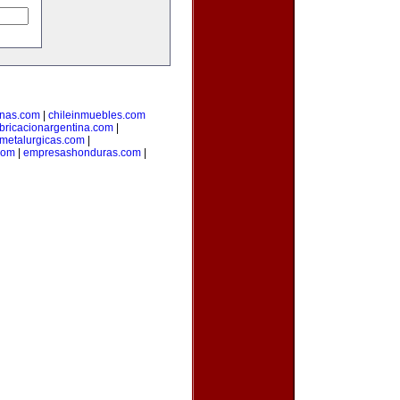
inas.com
|
chileinmuebles.com
bricacionargentina.com
|
smetalurgicas.com
|
com
|
empresashonduras.com
|