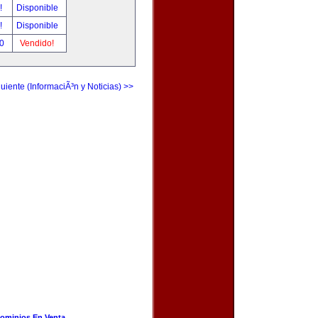
r!
Disponible
r!
Disponible
00
Vendido!
uiente (InformaciÃ³n y Noticias) >>
ominios En Venta