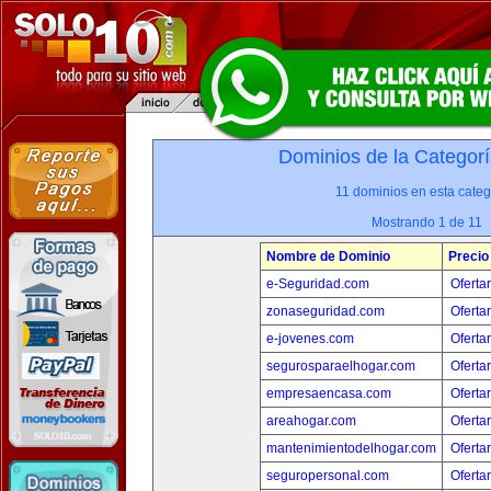
Dominios de la Categorí
11 dominios en esta categ
Mostrando 1 de 11
Nombre de Dominio
Precio
e-Seguridad.com
Oferta
zonaseguridad.com
Oferta
e-jovenes.com
Oferta
segurosparaelhogar.com
Oferta
empresaencasa.com
Oferta
areahogar.com
Oferta
mantenimientodelhogar.com
Oferta
seguropersonal.com
Oferta